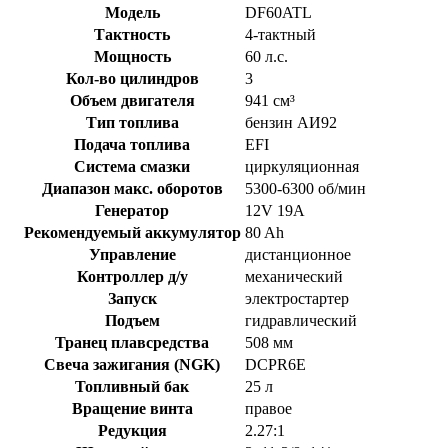
Модель
DF60ATL
Тактность
4-тактный
Мощность
60 л.с.
Кол-во цилиндров
3
Объем двигателя
941 см³
Тип топлива
бензин АИ92
Подача топлива
EFI
Система смазки
циркуляционная
Диапазон макс. оборотов
5300-6300 об/мин
Генератор
12V 19A
Рекомендуемый аккумулятор
80 Ah
Управление
дистанционное
Контроллер д/у
механический
Запуск
электростартер
Подъем
гидравлический
Транец плавсредства
508 мм
Свеча зажигания (NGK)
DCPR6E
Топливный бак
25 л
Вращение винта
правое
Редукция
2.27:1