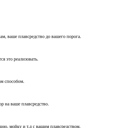
ам, ваше плавсредство до вашего порога.
я это реализовать.
ам способом.
р на ваше плавсредство.
цию, мойку и т.д с вашим плавсредством.