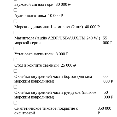
Звуковой сигнал горн
30 000
Р
Аудиоподготовка
10 000
Р
Морские динамики 1 комплект (2 шт.)
40 000
Р
Магнитола (Audio A2DP/USB/AUX/FM 240 W )
55
морской серии
000
Р
Установка магнитолы
8 000
Р
Стол в кокпите съёмный
25 000
Р
Оклейка внутренней части бортов (мягким
60
морским ковролином)
000
Р
Оклейка внутренней части рундуков (мягким
50
морским ковролином)
000
Р
Синтетическое тиковое покрытие с
350 000
окантовкой
Р